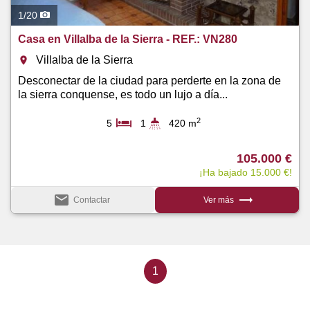
1
/
20
Casa en Villalba de la Sierra - REF.: VN280
Villalba de la Sierra
room
Desconectar de la ciudad para perderte en la zona de
la sierra conquense, es todo un lujo a día...
2
5
1
420 m
105.000 €
¡Ha bajado 15.000 €!
email
trending_flat
Contactar
Ver más
1