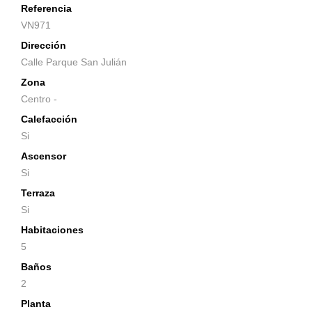
Referencia
VN971
Dirección
Calle Parque San Julián
Zona
Centro -
Calefacción
Si
Ascensor
Si
Terraza
Si
Habitaciones
5
Baños
2
Planta